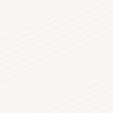
За факултетот
Студии
Студентски портал