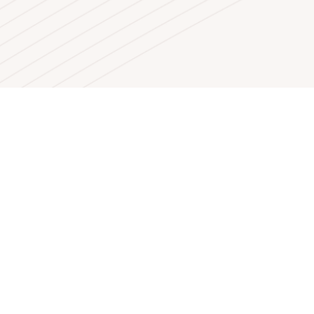
онтакт
Питу Гули бр.1, 1000 Скопје
+389 (0)2 3134 345
fmu@fmu.ukim.edu.mk
аштита на укажувачи
ластено лице за прием на пријави од укажувачи: Илина
аневска